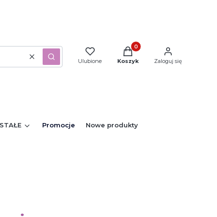
Produkty w koszyku: 0. Zo
Wyczyść
Szukaj
Ulubione
Koszyk
Zaloguj się
STAŁE
Promocje
Nowe produkty