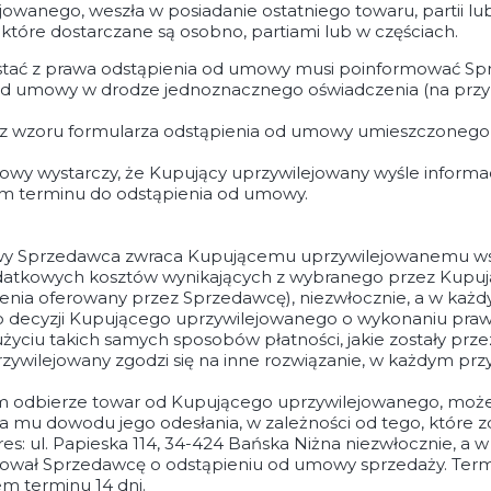
owanego, weszła w posiadanie ostatniego towaru, partii l
 które dostarczane są osobno, partiami lub w częściach.
tać z prawa odstąpienia od umowy musi poinformować Spr
u od umowy w drodze jednoznacznego oświadczenia (na przy
z wzoru formularza odstąpienia od umowy umieszczonego n
wy wystarczy, że Kupujący uprzywilejowany wyśle inform
m terminu do odstąpienia od umowy.
y Sprzedawca zwraca Kupującemu uprzywilejowanemu wszy
dodatkowych kosztów wynikających z wybranego przez Kupu
enia oferowany przez Sprzedawcę), niezwłocznie, a w każdy
 decyzji Kupującego uprzywilejowanego o wykonaniu praw
życiu takich samych sposobów płatności, jakie zostały pr
przywilejowany zgodzi się na inne rozwiązanie, w każdym pr
m odbierze towar od Kupującego uprzywilejowanego, może 
a mu dowodu jego odesłania, w zależności od tego, które zd
: ul. Papieska 114, 34-424 Bańska Niżna niezwłocznie, a w k
wał Sprzedawcę o odstąpieniu od umowy sprzedaży. Termin
m terminu 14 dni.