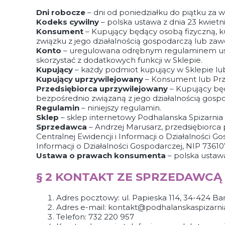
Dni robocze
– dni od poniedziałku do piątku za 
Kodeks cywilny
– polska ustawa z dnia 23 kwietni
Konsument
– Kupujący będący osobą fizyczną, 
związku z jego działalnością gospodarczą lub za
Konto
– uregulowana odrębnym regulaminem usłu
skorzystać z dodatkowych funkcji w Sklepie.
Kupujący
– każdy podmiot kupujący w Sklepie lu
Kupujący uprzywilejowany
– Konsument lub Prze
Przedsiębiorca uprzywilejowany
– Kupujący bę
bezpośrednio związaną z jego działalnością gosp
Regulamin
– niniejszy regulamin.
Sklep
– sklep internetowy Podhalanska Spizarn
Sprzedawca
– Andrzej Marusarz, przedsiębiorca
Centralnej Ewidencji i Informacji o Działalności 
Informacji o Działalności Gospodarczej, NIP 736
Ustawa o prawach konsumenta
– polska ustaw
§ 2 KONTAKT ZE SPRZEDAWCĄ
Adres pocztowy: ul. Papieska 114, 34-424 Ba
Adres e-mail: kontakt@podhalanskaspizarnia
Telefon: 732 220 957