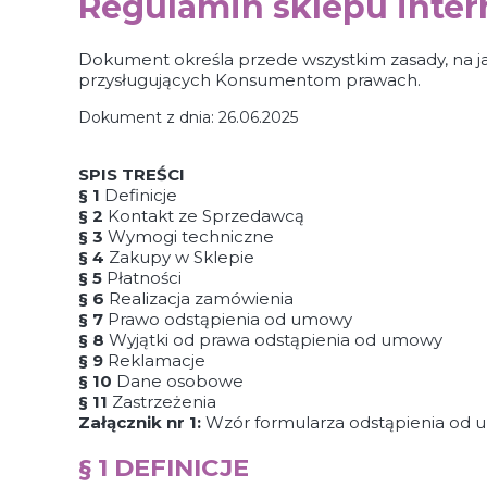
Regulamin sklepu inte
Dokument określa przede wszystkim zasady, na j
przysługujących Konsumentom prawach.
Dokument z dnia: 26.06.2025
SPIS TREŚCI
§ 1
Definicje
§ 2
Kontakt ze Sprzedawcą
§ 3
Wymogi techniczne
§ 4
Zakupy w Sklepie
§ 5
Płatności
§ 6
Realizacja zamówienia
§ 7
Prawo odstąpienia od umowy
§ 8
Wyjątki od prawa odstąpienia od umowy
§ 9
Reklamacje
§ 10
Dane osobowe
§ 11
Zastrzeżenia
Załącznik nr 1:
Wzór formularza odstąpienia od
§ 1 DEFINICJE