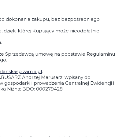
e do dokonania zakupu, bez bezpośredniego
dzięki której Kupujący może nieodpłatnie
.
eć ze Sprzedawcą umowę na podstawie Regulaminu
go.
alanskaspizarnia.pl
.
MARUSARZ Andrzej Marusarz, wpisany do
w gospodarki i prowadzenia Centralnej Ewidencji i
ńska Niżna; BDO: 000279428.