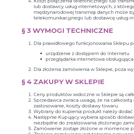
Koszt połączenia telefonicznego lub trans
lub dostawcy usług internetowych, z które
międzynarodowej transmisji danych może być w
telekomunikacyjnego lub dostawcę usług int
§ 3 WYMOGI TECHNICZNE
Dla prawidłowego funkcjonowania Sklepu po
urządzenie z dostępem do Internetu
przeglądarka internetowa obsługująca J
Dla złożenia zamówienia w Sklepie, poza wy
§ 4 ZAKUPY W SKLEPIE
Ceny produktów widoczne w Sklepie są całk
Sprzedawca zwraca uwagę, że na całkowitą c
zastosowanie, koszty dostawy towaru.
Wybrany do kupienia produkt należy dodać 
Następnie Kupujący wybiera sposób dostawy
niezbędne do zrealizowania złożonego zamó
Zamówienie zostaje złożone w momencie po