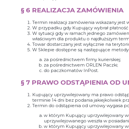
§ 6 REALIZACJA ZAMÓWIENIA
Termin realizacji zamówienia wskazany jest w
W przypadku gdy Kupujący wybrał płatność z
W sytuacji gdy w ramach jednego zamówienia
właściwym dla produktu o najdłuższym termini
Towar dostarczany jest wyłącznie na terytori
W Sklepie dostępne są następujące metody
za pośrednictwem firmy kurierskiej;
za pośrednictwem ORLEN Paczki;
do paczkomatów InPost.
§ 7 PRAWO ODSTĄPIENIA OD 
Kupujący uprzywilejowany ma prawo odstąp
terminie 14 dni bez podania jakiejkolwiek pr
Termin do odstąpienia od umowy wygasa po u
w którym Kupujący uprzywilejowany ws
uprzywilejowanego weszła w posiadani
w którym Kupujący uprzywilejowany wsze