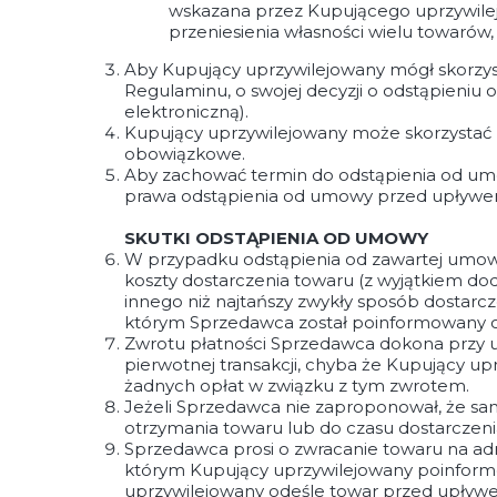
wskazana przez Kupującego uprzywilej
przeniesienia własności wielu towarów,
Aby Kupujący uprzywilejowany mógł skorzys
Regulaminu, o swojej decyzji o odstąpieni
elektroniczną).
Kupujący uprzywilejowany może skorzystać 
obowiązkowe.
Aby zachować termin do odstąpienia od umo
prawa odstąpienia od umowy przed upływe
SKUTKI ODSTĄPIENIA OD UMOWY
W przypadku odstąpienia od zawartej umow
koszty dostarczenia towaru (z wyjątkiem 
innego niż najtańszy zwykły sposób dostarcz
którym Sprzedawca został poinformowany o
Zwrotu płatności Sprzedawca dokona przy u
pierwotnej transakcji, chyba że Kupujący u
żadnych opłat w związku z tym zwrotem.
Jeżeli Sprzedawca nie zaproponował, że sa
otrzymania towaru lub do czasu dostarczeni
Sprzedawca prosi o zwracanie towaru na adres
którym Kupujący uprzywilejowany poinformo
uprzywilejowany odeśle towar przed upływe