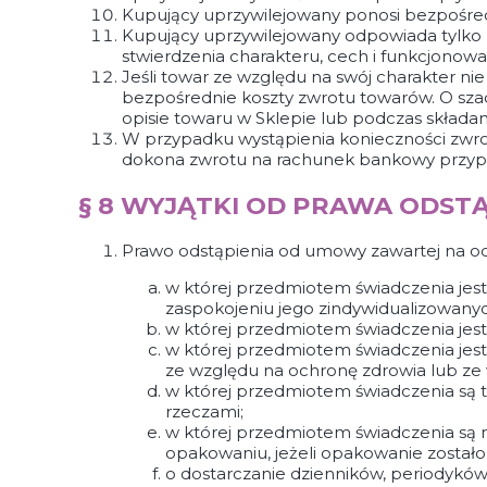
Kupujący uprzywilejowany ponosi bezpośred
Kupujący uprzywilejowany odpowiada tylko z
stwierdzenia charakteru, cech i funkcjonowa
Jeśli towar ze względu na swój charakter n
bezpośrednie koszty zwrotu towarów. O sz
opisie towaru w Sklepie lub podczas składa
W przypadku wystąpienia konieczności zwro
dokona zwrotu na rachunek bankowy przypisa
§ 8 WYJĄTKI OD PRAWA ODST
Prawo odstąpienia od umowy zawartej na od
w której przedmiotem świadczenia jes
zaspokojeniu jego zindywidualizowany
w której przedmiotem świadczenia jest
w której przedmiotem świadczenia je
ze względu na ochronę zdrowia lub ze 
w której przedmiotem świadczenia są to
rzeczami;
w której przedmiotem świadczenia są
opakowaniu, jeżeli opakowanie zostało
o dostarczanie dzienników, periodykó