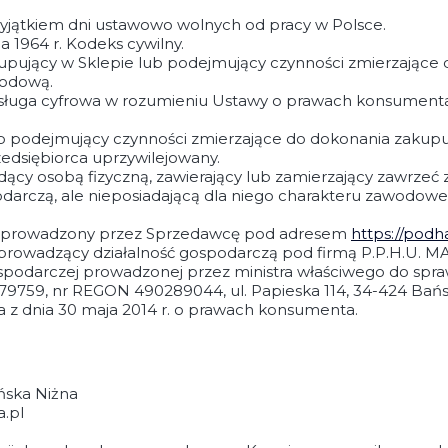
wyjątkiem dni ustawowo wolnych od pracy w Polsce.
a 1964 r. Kodeks cywilny.
kupujący w Sklepie lub podejmujący czynności zmierzając
wodową.
ga cyfrowa w rozumieniu Ustawy o prawach konsumenta, 
b podejmujący czynności zmierzające do dokonania zakupu
dsiębiorca uprzywilejowany.
dący osobą fizyczną, zawierający lub zamierzający zawrz
odarczą, ale nieposiadającą dla niego charakteru zawodowe
ia prowadzony przez Sprzedawcę pod adresem
https://podh
 prowadzący działalność gospodarczą pod firmą P.P.H.U. 
Gospodarczej prowadzonej przez ministra właściwego do spra
1079759, nr REGON 490289044, ul. Papieska 114, 34-424 Ba
a z dnia 30 maja 2014 r. o prawach konsumenta.
ńska Niżna
.pl