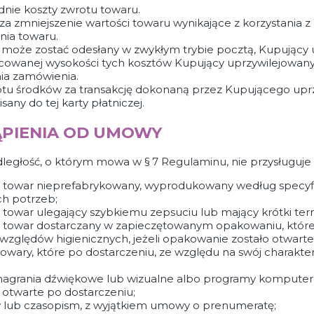
nie koszty zwrotu towaru.
a zmniejszenie wartości towaru wynikające z korzystania z 
nia towaru.
ie może zostać odesłany w zwykłym trybie pocztą, Kupujący
acowanej wysokości tych kosztów Kupujący uprzywilejowa
nia zamówienia.
tu środków za transakcję dokonaną przez Kupującego upr
ny do tej karty płatniczej.
ĄPIENIA OD UMOWY
ległość, o którym mowa w § 7 Regulaminu, nie przysługuje
t towar nieprefabrykowany, wyprodukowany według specyfi
ch potrzeb;
 towar ulegający szybkiemu zepsuciu lub mający krótki term
st towar dostarczany w zapieczętowanym opakowaniu, któr
względów higienicznych, jeżeli opakowanie zostało otwarte
wary, które po dostarczeniu, ze względu na swój charakter,
 nagrania dźwiękowe lub wizualne albo programy komput
 otwarte po dostarczeniu;
w lub czasopism, z wyjątkiem umowy o prenumeratę;