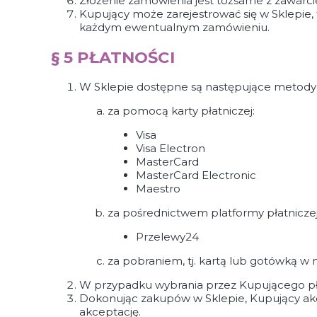
Złożenie zamówienia jest tożsame z zawa
Kupujący może zarejestrować się w Sklepie,
każdym ewentualnym zamówieniu.
§ 5 PŁATNOŚCI
W Sklepie dostępne są następujące metody 
za pomocą karty płatniczej:
Visa
Visa Electron
MasterCard
MasterCard Electronic
Maestro
za pośrednictwem platformy płatniczej
Przelewy24
za pobraniem, tj. kartą lub gotówką 
W przypadku wybrania przez Kupującego płat
Dokonując zakupów w Sklepie, Kupujący akc
akceptację.