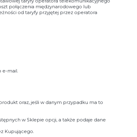
stawowej taryfy operatora telekomunikacyjnego
koszt połączenia międzynarodowego lub
żności od taryfy przyjętej przez operatora
 e-mail.
produkt oraz, jeśli w danym przypadku ma to
ępnych w Sklepie opcji, a także podaje dane
ez Kupującego.