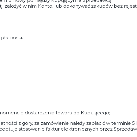
rciem umowy pomiędzy Kupującym a Sprzedawcą.
 tj. założyć w nim Konto, lub dokonywać zakupów bez rejes
płatności:
:
w momencie dostarczenia towaru do Kupującego;
ności z góry, za zamówienie należy zapłacić w terminie 5
eptuje stosowanie faktur elektronicznych przez Sprzeda