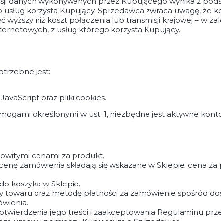
misji danych wykonywanych przez Kupującego wynika z pod
go usług korzysta Kupujący. Sprzedawca zwraca uwagę, że 
yższy niż koszt połączenia lub transmisji krajowej – w zale
ernetowych, z usług którego korzysta Kupujący.
trzebne jest:
avaScript oraz pliki cookies.
mogami określonymi w ust. 1, niezbędne jest aktywne konto
owitymi cenami za produkt.
enę zamówienia składają się wskazane w Sklepie: cena za 
do koszyka w Sklepie.
 towaru oraz metodę płatności za zamówienie spośród dost
wienia.
twierdzenia jego treści i zaakceptowania Regulaminu prz