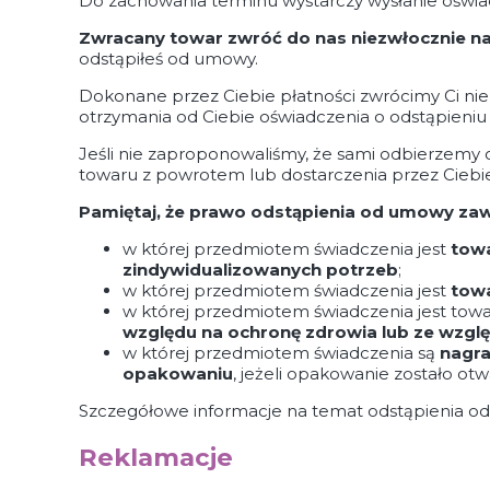
Do zachowania terminu wystarczy wysłanie oświ
Zwracany towar zwróć do nas niezwłocznie na 
odstąpiłeś od umowy.
Dokonane przez Ciebie płatności zwrócimy Ci nie
otrzymania od Ciebie oświadczenia o odstąpieni
Jeśli nie zaproponowaliśmy, że sami odbierzemy 
towaru z powrotem lub dostarczenia przez Ciebie 
Pamiętaj, że prawo odstąpienia od umowy zawa
w której przedmiotem świadczenia jest
towa
zindywidualizowanych potrzeb
;
w której przedmiotem świadczenia jest
towa
w której przedmiotem świadczenia jest to
względu na ochronę zdrowia lub ze wzgl
w której przedmiotem świadczenia są
nagra
opakowaniu
, jeżeli opakowanie zostało ot
Szczegółowe informacje na temat odstąpienia o
Reklamacje