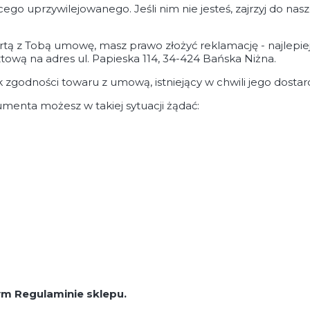
cego uprzywilejowanego. Jeśli nim nie jesteś, zajrzyj do n
tą z Tobą umowę, masz prawo złożyć reklamację - najlepiej
ową na adres ul. Papieska 114, 34-424 Bańska Niżna.
godności towaru z umową, istniejący w chwili jego dostarcz
enta możesz w takiej sytuacji żądać:
ym Regulaminie sklepu.