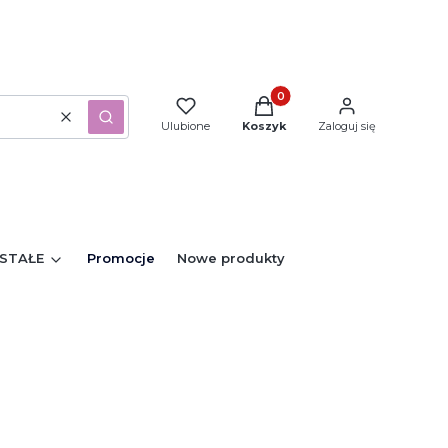
Produkty w koszyku: 0. Zo
Wyczyść
Szukaj
Ulubione
Koszyk
Zaloguj się
STAŁE
Promocje
Nowe produkty