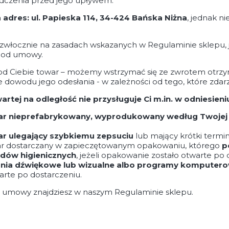
adczenia przed jego upływem.
adres: ul. Papieska 114, 34-424 Bańska Niżna
, jednak ni
zwłocznie na zasadach wskazanych w Regulaminie sklepu, jed
u od umowy.
od Ciebie towar – możemy wstrzymać się ze zwrotem otrzym
dowodu jego odesłania - w zależności od tego, które zdarz
rtej na odległość nie przysługuje Ci m.in. w odniesien
r nieprefabrykowany, wyprodukowany według Twojej s
r ulegający szybkiemu zepsuciu
lub mający krótki termin
war dostarczany w zapieczętowanym opakowaniu, którego
p
ędów higienicznych
, jeżeli opakowanie zostało otwarte po 
nia dźwiękowe lub wizualne albo programy komputer
warte po dostarczeniu.
d umowy znajdziesz w naszym Regulaminie sklepu.